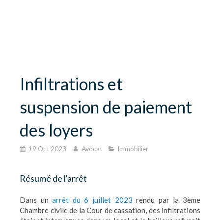
Cabinet Charlotte Farizon
Avocat à Saint-Étienne
Infiltrations et
suspension de paiement
des loyers
19 Oct 2023
Avocat
Immobilier
Résumé de l'arrêt
Dans un
arrêt du 6 juillet 2023
rendu par la 3ème
Chambre civile de la Cour de cassation, des infiltrations