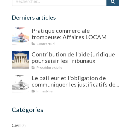
Derniers articles
Pratique commerciale
trompeuse: Affaires LOCAM
Contractuel
Contribution de l'aide juridique
pour saisir les Tribunaux
Procédure civile
Le bailleur et l'obligation de
communiquer les justificatifs de
charges
Immobilier
Catégories
Civil
(3)