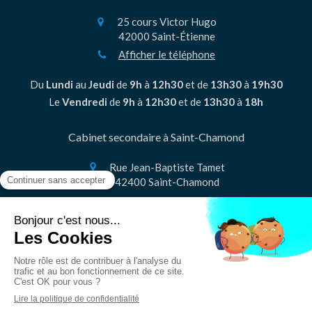
25 cours Victor Hugo
42000
Saint-Étienne
Afficher le téléphone
Du
Lundi
au
Jeudi
de
9h
à
12h30
et de
13h30
à
19h30
Le
Vendredi
de
9h
à
12h30
et de
13h30
à
18h
Cabinet secondaire à Saint-Chamond
Rue Jean-Baptiste Tamet
42400
Saint-Chamond
Contacter
Plan du site
Mentions légales
Création et référencement du site par Simplébo