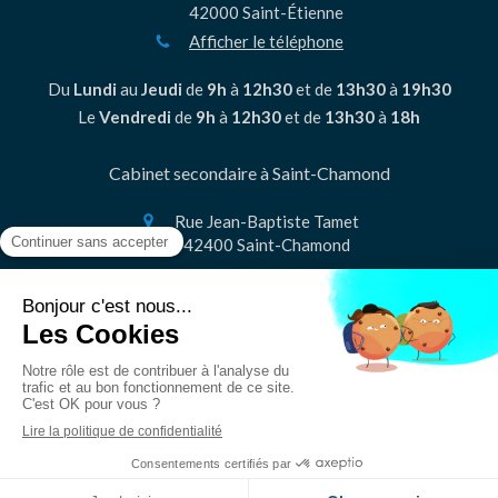
42000
Saint-Étienne
Afficher le téléphone
Du
Lundi
au
Jeudi
de
9h
à
12h30
et de
13h30
à
19h30
Le
Vendredi
de
9h
à
12h30
et de
13h30
à
18h
Cabinet secondaire à Saint-Chamond
Rue Jean-Baptiste Tamet
42400
Saint-Chamond
Contacter
Plan du site
Mentions légales
Création et référencement du site par Simplébo
MENU