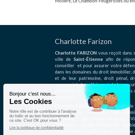
Molière, Le Chambon-Feugerolles ou en
Charlotte Farizon
Charlotte FARIZON
vous reçoit dans s
ville de
Saint-Étienne
afin de répon
conseiller et pour assurer votre défen
dans les domaines du droit immobilier, d
et de leur patrimoine, droit pénal, dr
commercial, des affaires et de la concurr
garanties, des suretés et des mesures 
assurances .
Charlotte FARIZON intervient dans le 
Chamond, La Fouillouse, Saint-Galmi
Ricamarie, Saint-Priest-en-Jarez, Vi
Talaudière, Roche-la-Molière, Sorb
Firminy) ainsi que dans la région Rhône