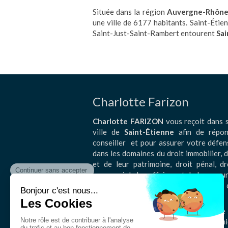
Située dans la région
Auvergne-Rhône
une ville de 6177 habitants. Saint-Éti
Saint-Just-Saint-Rambert entourent
Sai
Charlotte Farizon
Charlotte FARIZON
vous reçoit dans s
ville de
Saint-Étienne
afin de répon
conseiller et pour assurer votre défen
dans les domaines du droit immobilier, d
et de leur patrimoine, droit pénal, dr
commercial, des affaires et de la concurr
garanties, des suretés et des mesures 
assurances .
Charlotte FARIZON intervient dans le 
Chamond, La Fouillouse, Saint-Galmi