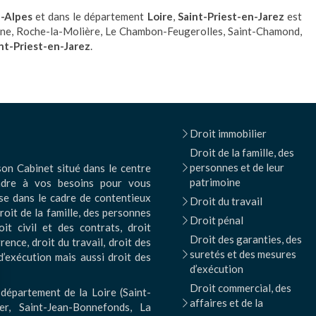
-Alpes
et dans le département
Loire
,
Saint-Priest-en-Jarez
est
enne, Roche-la-Molière, Le Chambon-Feugerolles, Saint-Chamond,
nt-Priest-en-Jarez
.
Droit immobilier
Droit de la famille, des
personnes et de leur
on Cabinet situé dans le centre
patrimoine
dre à vos besoins pour vous
se dans le cadre de contentieux
Droit du travail
roit de la famille, des personnes
Droit pénal
oit civil et des contrats, droit
Droit des garanties, des
ence, droit du travail, droit des
suretés et des mesures
d’exécution mais aussi droit des
d’exécution
Droit commercial, des
département de la Loire (Saint-
affaires et de la
er, Saint-Jean-Bonnefonds, La